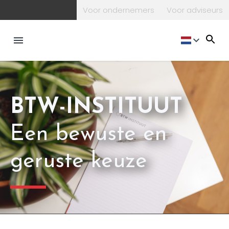
Voor ondernemers
Voor adviseurs
NL
BTW-INSTITUUT
Een bewuste en
geruste keuze