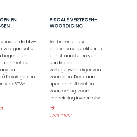
NGEN EN
FISCALE VERTEGEN-
SSEN
WOORDIGING
ennis of de btw-
Als buitenlandse
n uw organisatie
ondernemer profiteert u
n hoger plan
bij het aanstellen van
Dat kan met de
een fiscaal
any en
vertegenwoordiger van
) trainingen en
voordelen. Denk aan
en van BTW-
speciaal nultarief en
.
voorkoming voor-
financiering invoer-btw
er
Lees meer