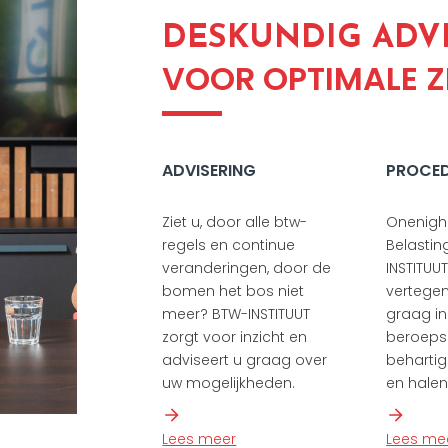
DESKUNDIG ADV
VOOR OPTIMALE Z
ADVISERING
PROCE
Ziet u, door alle btw-
Onenigh
regels en continue
Belastin
veranderingen, door de
INSTITUU
bomen het bos niet
vertege
meer? BTW-INSTITUUT
graag in
zorgt voor inzicht en
beroeps
adviseert u graag over
beharti
uw mogelijkheden.
en halen 
Lees meer
Lees me