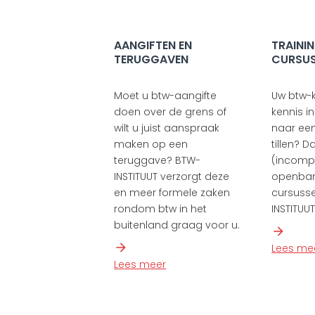
AANGIFTEN EN
TRAINI
TERUGGAVEN
CURSU
Moet u btw-aangifte
Uw btw-k
doen over de grens of
kennis i
wilt u juist aanspraak
naar ee
maken op een
tillen? 
teruggave? BTW-
(incomp
INSTITUUT verzorgt deze
openbare
en meer formele zaken
cursuss
rondom btw in het
INSTITUUT
buitenland graag voor u.
Lees me
Lees meer