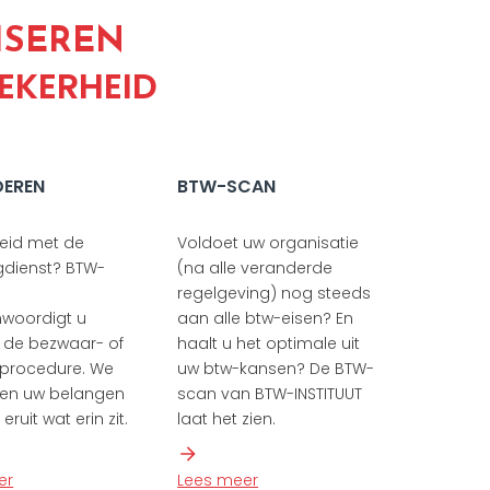
ISEREN
EKERHEID
DEREN
BTW-SCAN
eid met de
Voldoet uw organisatie
gdienst? BTW-
(na alle veranderde
T
regelgeving) nog steeds
nwoordigt u
aan alle btw-eisen? En
 de bezwaar- of
haalt u het optimale uit
procedure. We
uw btw-kansen? De BTW-
gen uw belangen
scan van BTW-INSTITUUT
eruit wat erin zit.
laat het zien.
er
Lees meer