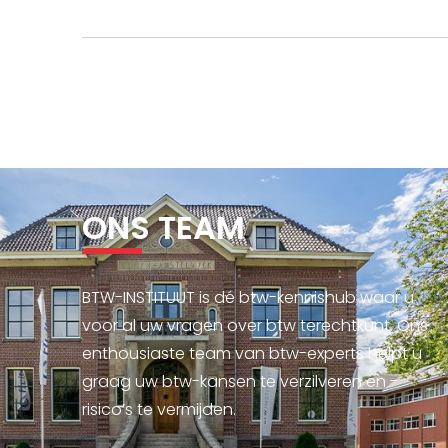
ONS TEAM
BTW-INSTITUUT is dé btw-kennishub waar u
voor al uw vragen over btw terechtkunt. Ons
enthousiaste team van btw-experts helpt u
graag uw btw-kansen te verzilveren en -
risico’s te vermijden.