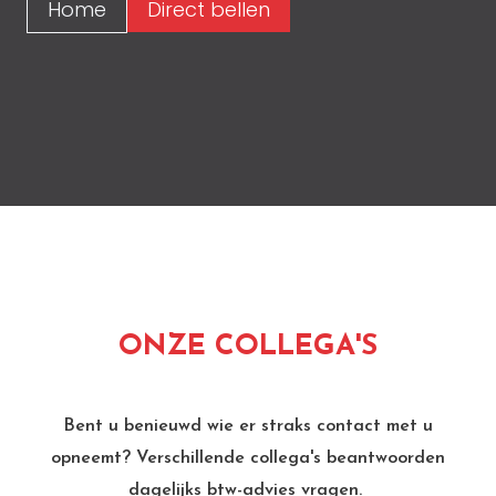
Bekijken
Bekijken
Aanmelden
Aanmelden
Home
Direct bellen
ONZE COLLEGA'S
Bent u benieuwd wie er straks contact met u
opneemt? Verschillende collega's beantwoorden
dagelijks btw-advies vragen.