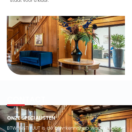
staat voor u klaar.
CONTACT
ONZE SPECIALISTEN
BTW-INSTITUUT is dé btw-kennishub waar u voor al