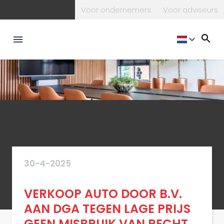
Voor ondernemers
Voor adviseurs
30-4-2025
VERKOOP AUTO DOOR B.V.
AAN DGA TEGEN LAGE PRIJS
GEEN MISBRUIK VAN RECHT