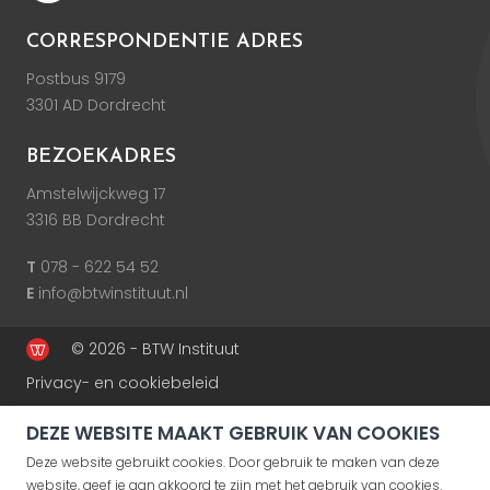
CORRESPONDENTIE ADRES
Postbus 9179
3301 AD Dordrecht
BEZOEKADRES
Amstelwijckweg 17
3316 BB Dordrecht
T
078 - 622 54 52
E
info@btwinstituut.nl
© 2026 - BTW Instituut
Privacy- en cookiebeleid
DEZE WEBSITE MAAKT GEBRUIK VAN COOKIES
Deze website gebruikt cookies. Door gebruik te maken van deze
website, geef je aan akkoord te zijn met het gebruik van cookies.