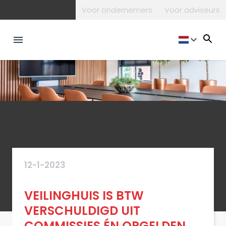
Voor ondernemers
Voor adviseurs
12-1-2023
VEILINGHUIS IS BTW
VERSCHULDIGD UIT
COMMISSIES ÉN OPGELDEN