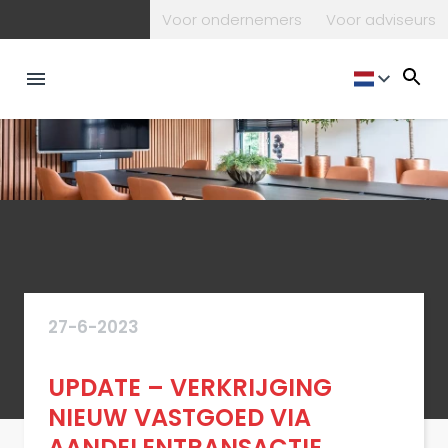
Voor ondernemers
Voor adviseurs
27-6-2023
UPDATE – VERKRIJGING
NIEUW VASTGOED VIA
AANDELENTRANSACTIE