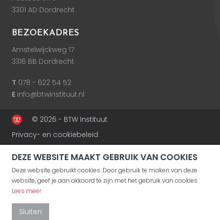
3301 AD Dordrecht
BEZOEKADRES
Amstelwijckweg 17
3316 BB Dordrecht
T
078 - 622 54 52
E
info@btwinstituut.nl
© 2026 - BTW Instituut
Privacy- en cookiebeleid
DEZE WEBSITE MAAKT GEBRUIK VAN COOKIES
Deze website gebruikt cookies. Door gebruik te maken van deze
website, geef je aan akkoord te zijn met het gebruik van cookies.
Lees meer
Sluiten