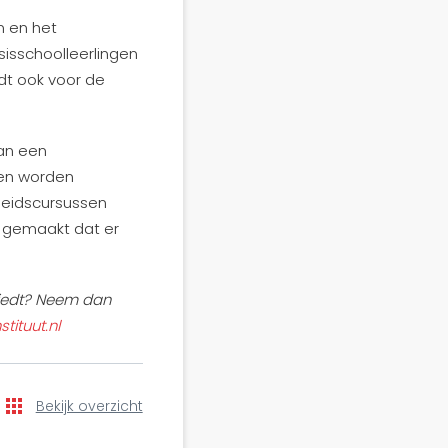
n en het
sisschoolleerlingen
dt ook voor de
van een
sen worden
heidscursussen
n gemaakt dat er
nbiedt? Neem dan
tituut.nl
Bekijk overzicht