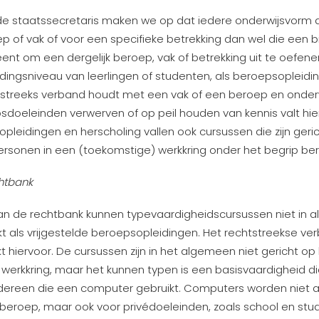
e staatssecretaris maken we op dat iedere onderwijsvorm d
p of vak of voor een specifieke betrekking dan wel die een b
nt om een dergelijk beroep, vak of betrekking uit te oefen
eidingsniveau van leerlingen of studenten, als beroepsopleidin
tstreeks verband houdt met een vak of een beroep en onder
sdoeleinden verwerven of op peil houden van kennis valt hie
pleidingen en herscholing vallen ook cursussen die zijn geri
ersonen in een (toekomstige) werkkring onder het begrip be
htbank
an de rechtbank kunnen typevaardigheidscursussen niet in 
als vrijgestelde beroepsopleidingen. Het rechtstreekse ve
 hiervoor. De cursussen zijn in het algemeen niet gericht op 
werkkring, maar het kunnen typen is een basisvaardigheid di
iedereen die een computer gebruikt. Computers worden niet al
eroep, maar ook voor privédoeleinden, zoals school en stud