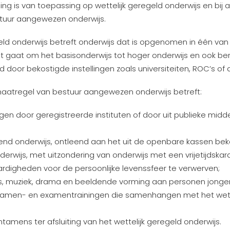
lling is van toepassing op wettelijk geregeld onderwijs en bi
tuur aangewezen onderwijs.
geld onderwijs betreft onderwijs dat is opgenomen in één van
it gaat om het basisonderwijs tot hoger onderwijs en ook b
 door bekostigde instellingen zoals universiteiten, ROC’s of d
aatregel van bestuur aangewezen onderwijs betreft:
en door geregistreerde instituten of door uit publieke mid
d onderwijs, ontleend aan het uit de openbare kassen bek
nderwijs, met uitzondering van onderwijs met een vrijetijdskar
digheden voor de persoonlijke levenssfeer te verwerven;
s, muziek, drama en beeldende vorming aan personen jonger 
ntamen- en examentrainingen die samenhangen met het wett
amens ter afsluiting van het wettelijk geregeld onderwijs.