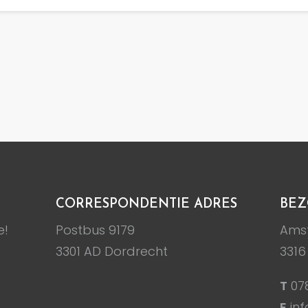
CORRESPONDENTIE ADRES
BEZ
e!
Postbus 9179
Amst
3301 AD Dordrecht
3316
T
07
E
inf