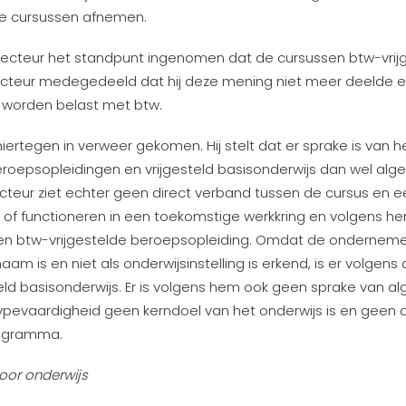
de cursussen afnemen.
pecteur het standpunt ingenomen dat de cursussen btw-vrijg
ecteur medegedeeld dat hij deze mening niet meer deelde 
 worden belast met btw.
ertegen in verweer gekomen. Hij stelt dat er sprake is van 
eroepsopleidingen en vrijgesteld basisonderwijs dan wel a
ecteur ziet echter geen direct verband tussen de cursus en 
 of functioneren in een toekomstige werkkring en volgens h
en btw-vrijgestelde beroepsopleiding. Omdat de ondernem
chaam is en niet als onderwijsinstelling is erkend, is er volge
teld basisonderwijs. Er is volgens hem ook geen sprake van
ypevaardigheid geen kerndoel van het onderwijs is en geen 
rogramma.
voor onderwijs