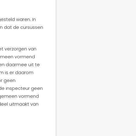
esteld waren. In
en dat de cursussen
het verzorgen van
lgemeen vormend
een daarmee uit te
em is er daarom
er geen
ns de inspecteur geen
 algemeen vormend
deel uitmaakt van