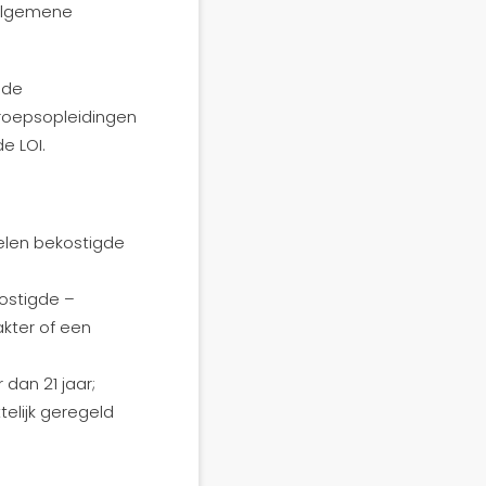
j algemene
 de
eroepsopleidingen
e LOI.
delen bekostigde
ostigde –
akter of een
dan 21 jaar;
elijk geregeld