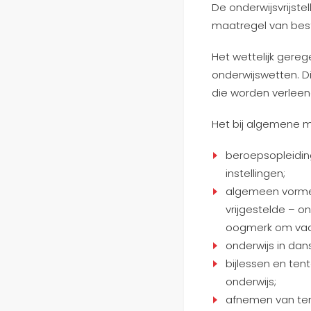
De onderwijsvrijste
maatregel van bes
Het wettelijk gere
onderwijswetten. D
die worden verleend
Het bij algemene m
beroepsopleiding
instellingen;
algemeen vormen
vrijgestelde – o
oogmerk om vaar
onderwijs in dan
bijlessen en te
onderwijs;
afnemen van tent