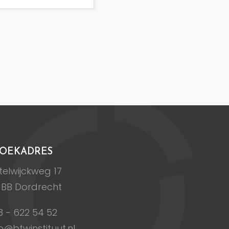
OEKADRES
elwijckweg 17
 BB Dordrecht
8 - 622 54 52
o@btwinstituut.nl