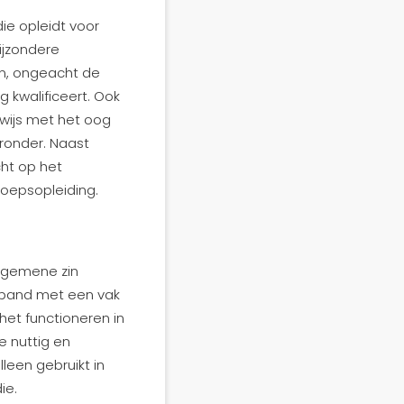
ie opleidt voor
ijzondere
en, ongeacht de
g kwalificeert. Ook
wijs met het oog
ronder. Naast
cht op het
roepsopleiding.
algemene zin
rband met een vak
het functioneren in
e nuttig en
leen gebruikt in
ie.