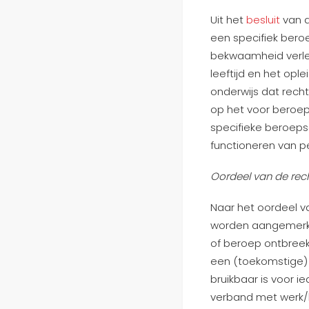
Uit het
besluit
van d
een specifiek beroe
bekwaamheid verlee
leeftijd en het opl
onderwijs dat rech
op het voor beroep
specifieke beroepso
functioneren van p
Oordeel van de rec
Naar het oordeel v
worden aangemerkt 
of beroep ontbreekt
een (toekomstige) 
bruikbaar is voor 
verband met werk/b