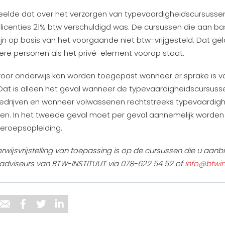
elde dat over het verzorgen van typevaardigheidscursusse
 licenties 21% btw verschuldigd was. De cursussen die aan ba
jn op basis van het voorgaande niet btw-vrijgesteld. Dat gel
re personen als het privé-element voorop staat.
g voor onderwijs kan worden toegepast wanneer er sprake is 
Dat is alleen het geval wanneer de typevaardigheidscursus
drijven en wanneer volwassenen rechtstreeks typevaardig
men. In het tweede geval moet per geval aannemelijk worde
beroepsopleiding.
derwijsvrijstelling van toepassing is op de cursussen die u aa
adviseurs van BTW-INSTITUUT via 078-622 54 52 of
info@btwins