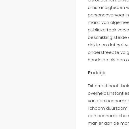
omstandigheden wa
personenvervoer in
markt van algemeen
publieke taak verv
beschikking stelde
dekte en dat het 
onderstreepte volg
handelde als een 
Praktijk
Dit arrest heeft b
overheidsinstanties
van een economisch
lichaam duurzaam p
een economische act
manier aan de mark