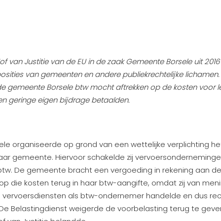
Hof van Justitie van de EU in de zaak Gemeente Borsele uit 201
sities van gemeenten en andere publiekrechtelijke lichamen. 
de gemeente Borsele btw mocht aftrekken op de kosten voor le
n geringe eigen bijdrage betaalden.
e organiseerde op grond van een wettelijke verplichting he
haar gemeente. Hiervoor schakelde zij vervoersondernemingen
btw. De gemeente bracht een vergoeding in rekening aan de
op die kosten terug in haar btw-aangifte, omdat zij van meni
e vervoersdiensten als btw-ondernemer handelde en dus rec
 De Belastingdienst weigerde de voorbelasting terug te gev