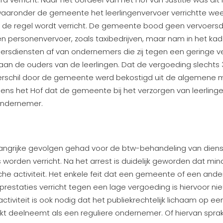
aronder de gemeente het leerlingenvervoer verrichtte week
 de regel wordt verricht. De gemeente bood geen vervoers
 personenvervoer, zoals taxibedrijven, maar nam in het kad
oersdiensten af van ondernemers die zij tegen een geringe v
 aan de ouders van de leerlingen. Dat de vergoeding slechts
verschil door de gemeente werd bekostigd uit de algemene 
ens het Hof dat de gemeente bij het verzorgen van leerlinge
ondernemer.
elangrijke gevolgen gehad voor de btw-behandeling van dien
 worden verricht. Na het arrest is duidelijk geworden dat mind
e activiteit. Het enkele feit dat een gemeente of een ander 
restaties verricht tegen een lage vergoeding is hiervoor ni
iviteit is ook nodig dat het publiekrechtelijk lichaam op een
t deelneemt als een reguliere ondernemer. Of hiervan spra