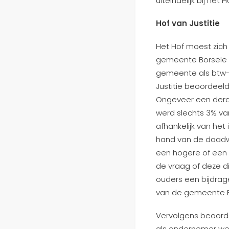
uiteindelijk bij het
Hof van Justitie
Het Hof moest zich
gemeente Borsele e
gemeente als btw-
Justitie beoordeeld
Ongeveer een derde
werd slechts 3% va
afhankelijk van he
hand van de daadwe
een hogere of een l
de vraag of deze di
ouders een bijdrag
van de gemeente Bo
Vervolgens beoorde
als ondernemer werd