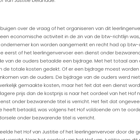
 Hof van Justitie belandde.
 buigen over de vraag of het organiseren van dit leerlingenv
en economische activiteit in de zin van de btw-richtlijn wa
ondernemer kon worden aangemerkt en recht had op btw-af
e eerst of het leerlingenvervoer een dienst onder bezwarend
 van de ouders betaalde een bijdrage. Met het totaal aan
n de totale kosten gedekt. Of er een bijdrage moest worde
t inkomen van de ouders. De bijdrage van de ouders werd ni
rkelijk gemaakte kosten, maar het feit dat een dienst wor
agere prijs dan de kostprijs is naar het oordeel van het Hof n
enst onder bezwarende titel is verricht. Het feit dat ongeve
e heeft betaald, was volgens het Hof voldoende om te oorde
rsele onder bezwarende titel is verricht.
elde het Hof van Justitie of het leerlingenvervoer door de
 verricht. Naar het oordeel van het Hof van Justitie was dit 