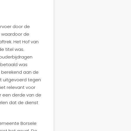
ervoer door de
s, waardoor de
trek. Het Hof van
e titel was.
 ouderbijdragen
n betaald was
et berekend aan de
dt uitgevoerd tegen
iet relevant voor
er een derde van de
len dat de dienst
 gemeente Borsele
niet het geval. De