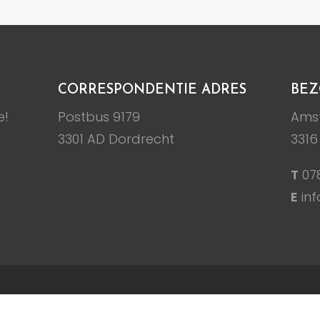
CORRESPONDENTIE ADRES
BEZ
e!
Postbus 9179
Amst
3301 AD Dordrecht
3316
T
07
E
inf