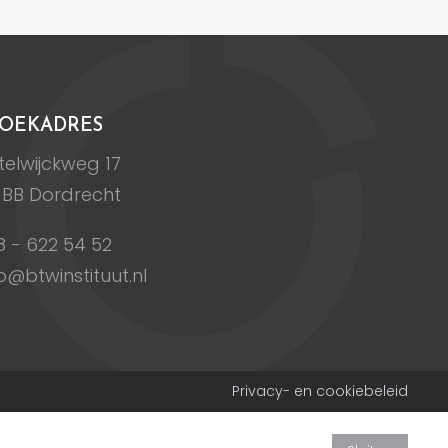
OEKADRES
elwijckweg 17
 BB Dordrecht
8 - 622 54 52
o@btwinstituut.nl
Privacy- en cookiebeleid