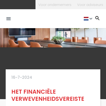
Voor ondernemers
Voor adviseurs
16-7-2024
HET FINANCIËLE
VERWEVENHEIDSVEREISTE