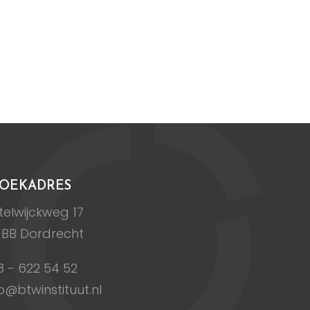
OEKADRES
elwijckweg 17
 BB Dordrecht
8 - 622 54 52
o@btwinstituut.nl