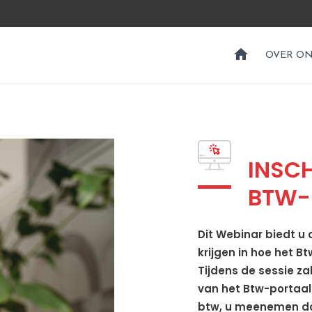
HOME
OVER O
INSC
BTW-
Dit Webinar biedt u 
krijgen in hoe het Bt
Tijdens de sessie za
van het Btw-portaal
btw, u meenemen doo