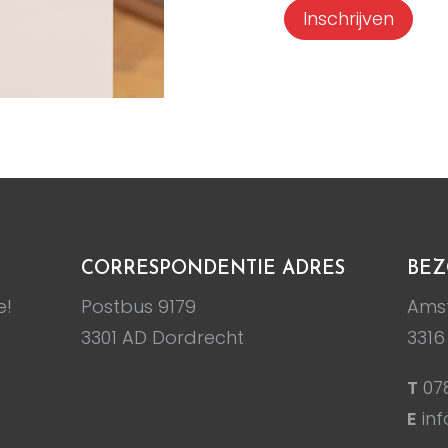
Inschrijven
CORRESPONDENTIE ADRES
BEZ
e!
Postbus 9179
Amst
3301 AD Dordrecht
3316
T
07
E
inf