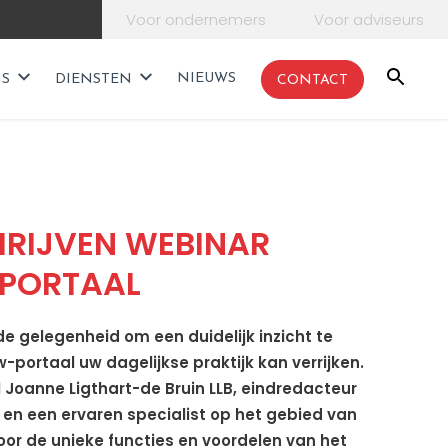
Voor ondernemers
Voor adviseurs
NIEUWS
NS
DIENSTEN
CONTACT
HRIJVEN WEBINAR
PORTAAL
de gelegenheid om een duidelijk inzicht te
w-portaal uw dagelijkse praktijk kan verrijken.
l Joanne Ligthart-de Bruin LLB, eindredacteur
 en een ervaren specialist op het gebied van
r de unieke functies en voordelen van het