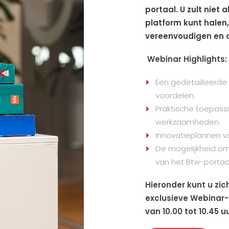
portaal. U zult niet
platform kunt halen
vereenvoudigen en o
Webinar Highlights:
Een gedetailleerde 
voordelen.
Praktische toepass
werkzaamheden.
Innovatieplannen v
De mogelijkheid om
van het Btw-portaal
Hieronder kunt u zic
exclusieve Webinar
van 10.00 tot 10.45 uu