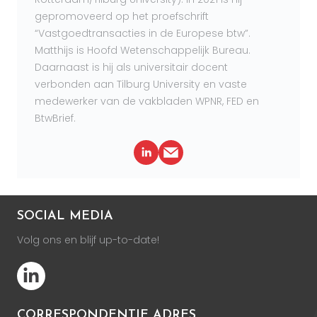
gepromoveerd op het proefschrift
“Vastgoedtransacties in de Europese btw”.
Matthijs is Hoofd Wetenschappelijk Bureau.
Daarnaast is hij als universitair docent
verbonden aan Tilburg University en vaste
medewerker van de vakbladen WPNR, FED en
BtwBrief.
SOCIAL MEDIA
Volg ons en blijf up-to-date!
CORRESPONDENTIE ADRES