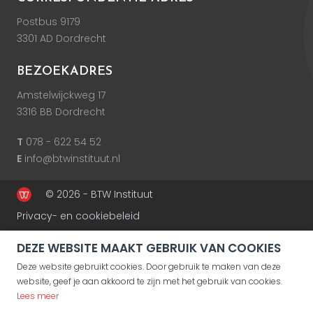
Postbus 9179
3301 AD Dordrecht
BEZOEKADRES
Amstelwijckweg 17
3316 BB Dordrecht
T
078 - 622 54 52
E
info@btwinstituut.nl
© 2026 - BTW Instituut
Privacy- en cookiebeleid
DEZE WEBSITE MAAKT GEBRUIK VAN COOKIES
Deze website gebruikt cookies. Door gebruik te maken van deze
website, geef je aan akkoord te zijn met het gebruik van cookies.
Lees meer